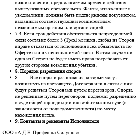
возникновении, предполагаемом времени действия
вышеуказанных обстоятельств. Факты, изложенные в
уведомлении, должны быть подтверждены документом,
выданным соответствующим компетентным
независимым органом или организацией.
7.3. Если срок действия обстоятельств непреодолимой
силы составит более 3 (Трех) месяцев, любая из Сторон
вправе отказаться от исполнения всех обязательств по
Оферте или их неисполнимой части. В этом случае ни
одна из Сторон не будет иметь права потребовать от
другой стороны возмещения убытков.
8. Порядок разрешения споров
8.1. Все споры и разногласия, которые могут
возникнуть из настоящего Договора или в связи с ним
будут решаться Сторонами путем переговоров. Споры,
не решенные путем переговоров, подлежат разрешению
в суде общей юрисдикции или арбитражном суде (в
зависимости от подведомственности) по месту
нахождения истца.
9. Контакты и реквизиты Исполнителя
ООО «А.Д.Е. Профешнл Солушнз»