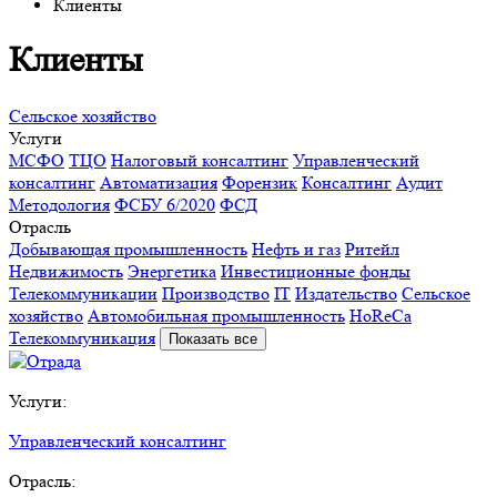
Клиенты
Клиенты
Сельское хозяйство
Услуги
МСФО
ТЦО
Налоговый консалтинг
Управленческий
консалтинг
Автоматизация
Форензик
Консалтинг
Аудит
Методология
ФСБУ 6/2020
ФСД
Отрасль
Добывающая промышленность
Нефть и газ
Ритейл
Недвижимость
Энергетика
Инвестиционные фонды
Телекоммуникации
Производство
IT
Издательство
Сельское
хозяйство
Автомобильная промышленность
HoReCa
Телекоммуникация
Показать все
Услуги:
Управленческий консалтинг
Отрасль: